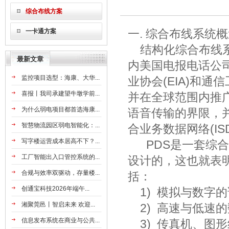
综合布线方案
一. 综合布线系统
一卡通方案
结构化综合布线系统(Pre
最新文章
内美国电报电话公司
监控项目选型：海康、大华...
业协会(EIA)和通
喜报丨我司承建望牛墩学前...
并在全球范围内推
为什么弱电项目都首选海康...
语音传输的界限，
智慧物流园区弱电智能化：...
合业务数据网络(I
写字楼运营成本居高不下？...
PDS是一套综合
工厂智能出入口管控系统的...
设计的，这也就表
合规与效率双驱动，存量楼...
括：
创通宝科技2026年端午...
1) 模拟与数字
湘聚莞邑丨智启未来 欢迎...
2) 高速与低速
信息发布系统在商业与公共...
3) 传真机、图