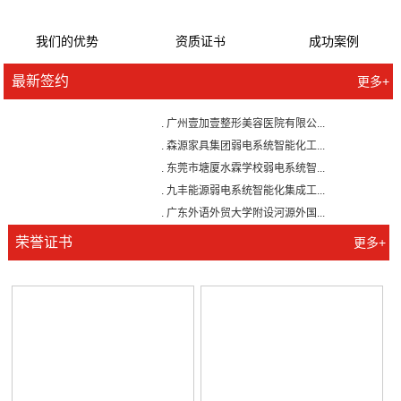
全国免费服务电话
400-788-1068
更多
13711927618
我们的优势
资质证书
成功案例
最新签约
更多+
. 广州壹加壹整形美容医院有限公...
. 森源家具集团弱电系统智能化工...
. 东莞市塘厦水霖学校弱电系统智...
. 九丰能源弱电系统智能化集成工...
. 广东外语外贸大学附设河源外国...
. 巨正源科技有限公司综合弱电智...
荣誉证书
更多+
. 美盈森综合弱电智能化工程签约...
. 大朗环球商业广场弱电智能化工...
. 景泰花园弱电智能化工程
. 米兰公馆弱电智能化工程
. 广州壹加壹整形美容医院有限公...