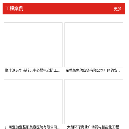
ISO质量管理体系认证
设计、施工、维护资质
工程案例
更多+
顺丰速运华南转运中心弱电安防工...
东莞极兔供应链有限公司厂区的安...