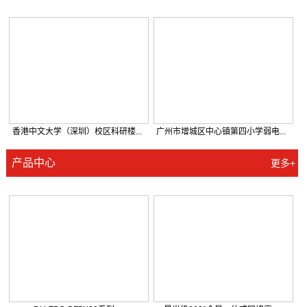
广州壹加壹整形美容医院有限公司...
大朗环球商业广场弱电智能化工程
香港中文大学（深圳）校区科研楼...
广州市增城区中心镇第四小学弱电...
产品中心
更多+