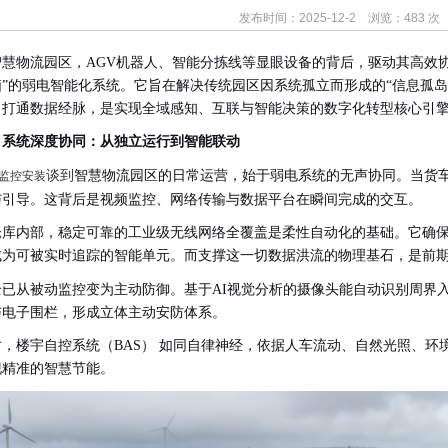
发布时间：2025-12-2 浏览：483 次
智慧物流园区，
AGV机器人、智能分拣线等显眼设备的背后，驱动其高效协
脑”的弱电智能化系统。它旨在解决传统园区因系统孤立而形成的“信息孤岛
，打通数据经脉，是实现全域感知、互联与智能决策的数字化转型核心引
、系统深度协同：从独立运行到智能联动
谈到
智慧物流园区的日常运营，始于弱电系统的无声协同。当货
监控安装
与引导。这背后是视频监控、网络传输与数据平台在瞬间完成的交互。
仓库内部，稳定可靠的工业级无线网络全覆盖是柔性自动化的基础。它确
成为可被实时追踪的智能单元。而支撑这一切数据洪流的物理基石，是前
全已从被动监控变为主动防御。基于
AI视觉分析的摄像头能自动识别周界
与电子围栏，形成立体主动安防体系。
时，楼宇自控系统（
BAS） 如同自律神经，依据人车流动、自然光照、
现精准的智慧节能。