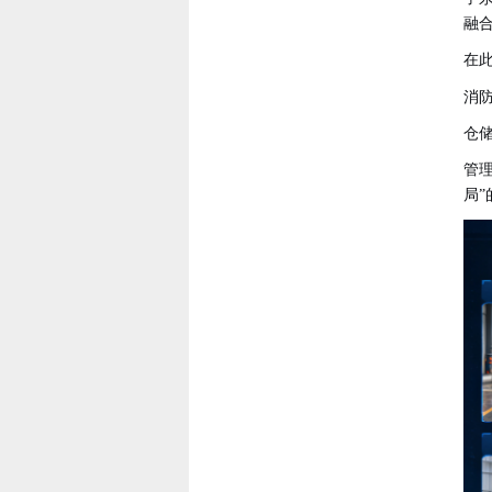
融
在
消
仓
管
局”