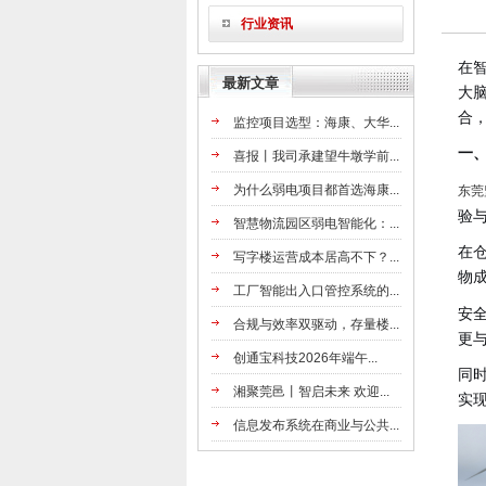
行业资讯
在
最新文章
大
合
监控项目选型：海康、大华...
一
喜报丨我司承建望牛墩学前...
为什么弱电项目都首选海康...
东莞
验
智慧物流园区弱电智能化：...
在
写字楼运营成本居高不下？...
物
工厂智能出入口管控系统的...
安
合规与效率双驱动，存量楼...
更
创通宝科技2026年端午...
同
湘聚莞邑丨智启未来 欢迎...
实
信息发布系统在商业与公共...