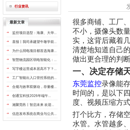
行业资讯
很多商铺、工厂
最新文章
不小，摄像头数
监控项目选型：海康、大华...
实，这背后藏着
喜报丨我司承建望牛墩学前...
清楚地知道自己
为什么弱电项目都首选海康...
做出更合理的判
智慧物流园区弱电智能化：...
写字楼运营成本居高不下？...
一、决定存储
工厂智能出入口管控系统的...
东莞
监控
录像能
合规与效率双驱动，存量楼...
时间的，是以下
创通宝科技2026年端午...
度、视频压缩方
湘聚莞邑丨智启未来 欢迎...
打个比方，存储
信息发布系统在商业与公共...
水管。水管越多