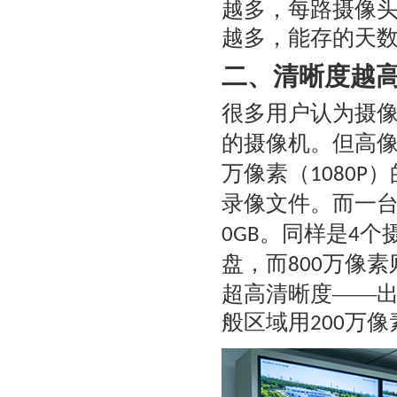
越多，每路摄像
越多，能存的天
二、清晰度越
很多用户认为摄
的摄像机。但高
万像素（
）
1080P
录像文件。而一
。同样是
个
0GB
4
盘，而
万像素
800
超高清晰度——
般区域用
万像
200