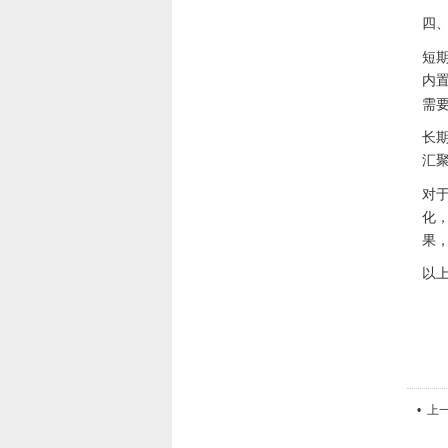
四
短
内
需
长
汇
对
化
果
以
• 