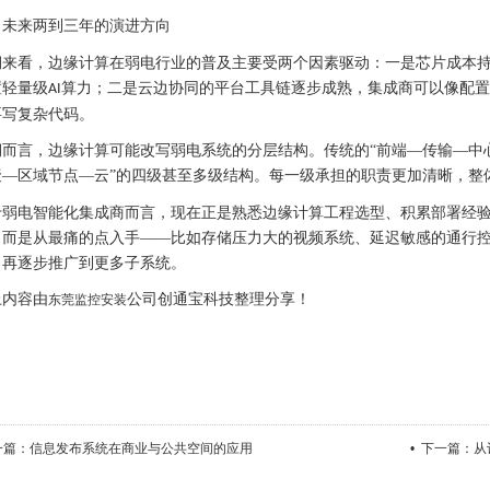
、未来两到三年的演进方向
期来看，边缘计算在弱电行业的普及主要受两个因素驱动：一是芯片成本
置轻量级
算力；二是云边协同的平台工具链逐步成熟，集成商可以像配置
AI
要写复杂代码。
期而言，边缘计算可能改写弱电系统的分层结构。传统的
“前端—传输—中
聚—区域节点—云”的四级甚至多级结构。每一级承担的职责更加清晰，整
于弱电智能化集成商而言，现在正是熟悉边缘计算工程选型、积累部署经
，而是从最痛的点入手
——比如存储压力大的视频系统、延迟敏感的通行
，再逐步推广到更多子系统。
上内容由
公司创通宝科技整理分享！
东莞监控安装
上一篇：信息发布系统在商业与公共空间的应用
• 下一篇：