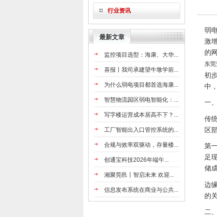
行业资讯
弱
最新文章
激
的
监控项目选型：海康、大华...
东莞
喜报丨我司承建望牛墩学前...
初
为什么弱电项目都首选海康...
中
智慧物流园区弱电智能化：...
一
写字楼运营成本居高不下？...
传
区
工厂智能出入口管控系统的...
合规与效率双驱动，存量楼...
第
足
创通宝科技2026年端午...
储
湘聚莞邑丨智启未来 欢迎...
边
信息发布系统在商业与公共...
的
二