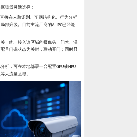
根据场景灵活选择：
直接在人脸识别、车辆结构化、行为分析
的局部升级。目前主流厂商的
已经能
AI IPC
网关，统一接入该区域的摄像头、门禁、温
匹配且门磁状态为关时，联动开门；同时只
化分析，可在本地部署一台配置
或
GPU
NPU
纽等大流量区域。