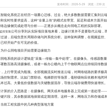
发布时间：2026-5-29 浏览：239 次
电智能化系统正在经历一场重心迁移。过去，绝大多数数据需要汇集到云
增和实时性要求提高，这种
“全量上传”的模式在带宽、延迟和成本方面开
网络边缘侧完成处理与分析——正逐步从概念走向弱电工程的实际部署。
公司分享到
从实际项目落地来看，边缘计算并不是要取代云端，
监控安装
步过滤，后端负责长周期存储与跨系统分析。这种架构调整，在视频监控
，已经开始产生可见的价值。
、为什么弱电项目开始需要边缘能力
统弱电系统的设计逻辑是
“采集—传输—集中处理”。在摄像头、传感器数
部署数百路高清摄像机，或者一栋办公楼内上千个物联网点位持续回传数
一，上行带宽成为瓶颈。全部视频流实时推送云端，对网络链路的要求极
现场控制需求。比如门禁联动、电梯群控等场景，毫秒级响应依赖本地闭
成本过高。大量低价值数据与关键数据混存，导致云端存储费用快速增长
缘计算的介入思路是：在摄像机、网关或本地服务器上完成第一道处理
—
关键片段，其余数据就地保留或定期清理。这样一来，网络压力和存储成
、当前工程实践中的几种典型落地方案