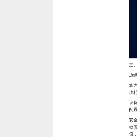
三
边
算
功
设
配
安
敏
值