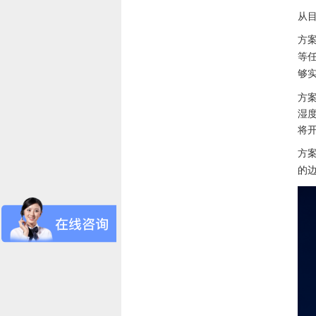
从
方
等
够
方
湿
将
方
的