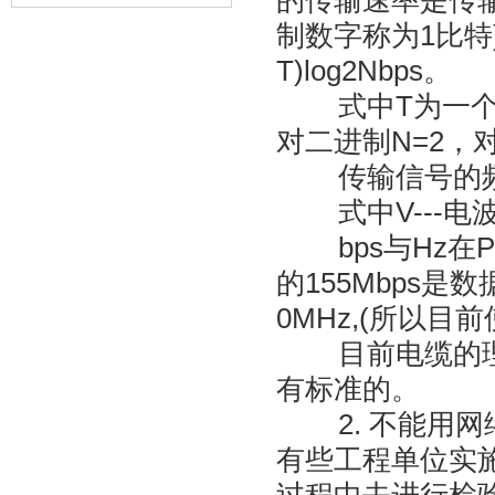
的传输速率是传
制数字称为1比特)
T)log2Nbps。
式中T为一个码
对二进制N=2，
传输信号的频率
式中V---电波
bps与Hz在P
的155Mbps
0MHz,(所以目
目前电缆的理论
有标准的。
2. 不能用网
有些工程单位实